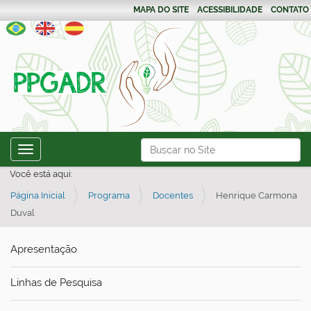
MAPA DO SITE
ACESSIBILIDADE
CONTATO
N
Busca
Toggle navigation
a
Busca Avançada…
Você está aqui:
v
Página Inicial
Programa
Docentes
Henrique Carmona
e
Duval
g
a
Apresentação
ç
ã
Linhas de Pesquisa
o