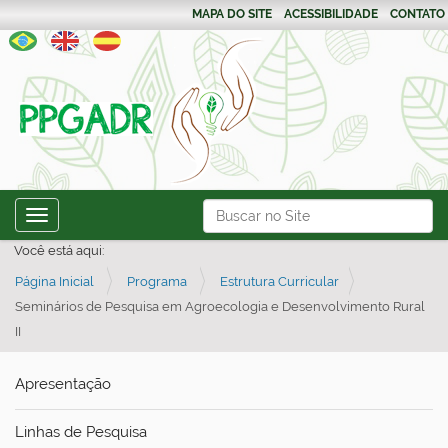
MAPA DO SITE
ACESSIBILIDADE
CONTATO
N
Busca
Toggle navigation
a
Busca Avançada…
Você está aqui:
v
Página Inicial
Programa
Estrutura Curricular
e
Seminários de Pesquisa em Agroecologia e Desenvolvimento Rural
g
II
a
ç
Apresentação
ã
o
Linhas de Pesquisa